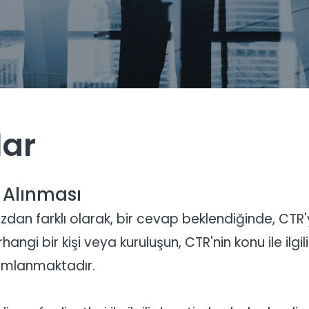
lar
 Alınması
azdan farklı olarak, bir cevap beklendiğinde, CTR'ye
rhangi bir kişi veya kuruluşun, CTR'nin konu ile ilg
nımlanmaktadır.