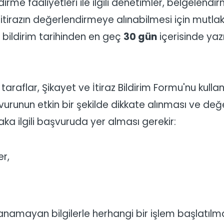
e faaliyetleri ile ilgili denetimler, belgelendirme
a itirazın değerlendirmeye alınabilmesi için mutlaka
n bildirim tarihinden en geç
30 gün
içerisinde yazı
araflar, Şikayet ve İtiraz Bildirim Formu'nu kul
urunun etkin bir şekilde dikkate alınması ve değe
aka ilgili başvuruda yer alması gerekir:
er,
anamayan bilgilerle herhangi bir işlem başlatılm