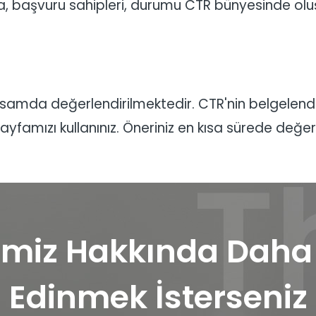
da, başvuru sahipleri, durumu CTR bünyesinde olu
apsamda değerlendirilmektedir. CTR'nin belgelendirm
ayfamızı kullanınız. Öneriniz en kısa sürede değerle
miz Hakkında Daha F
Edinmek İsterseniz