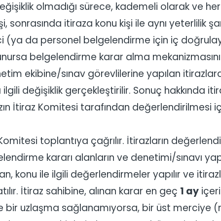
nda değişiklik olmadığı sürece, kademeli olarak ve 
 sonrasında itiraza konu kişi ile aynı yeterlilik ş
i (ya da personel belgelendirme için iç doğrulayıc
 bulunursa belgelendirme karar alma mekanizmasını
 Denetim ekibine/sınav görevlilerine yapılan itirazl
ili değişiklik gerçekleştirilir. Sonuç hakkında itiraz 
zın İtiraz Komitesi tarafından değerlendirilmesi iç
Komitesi toplantıya çağrılır. İtirazların değerlendi
lgelendirme kararı alanların ve denetimi/sınavı yapa
konu ile ilgili değerlendirmeler yapılır ve itirazla i
ılır. İtiraz sahibine, alınan karar en geç
1 ay
içeri
ise ve bir uzlaşma sağlanamıyorsa, bir üst merci