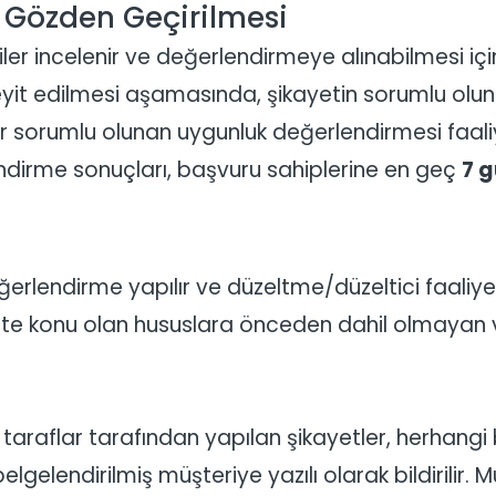
n Gözden Geçirilmesi
iler incelenir ve değerlendirmeye alınabilmesi için 
eyit edilmesi aşamasında, şikayetin sorumlu olun
er sorumlu olunan uygunluk değerlendirmesi faaliyet
dirme sonuçları, başvuru sahiplerine en geç
7 
ğerlendirme yapılır ve düzeltme/düzeltici faaliyet b
ete konu olan hususlara önceden dahil olmayan ve 
 taraflar tarafından yapılan şikayetler, herhang
 belgelendirilmiş müşteriye yazılı olarak bildirilir.