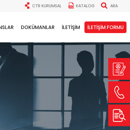
CTR KURUMSAL
KATALOG
ARA
NSLAR
DOKÜMANLAR
İLETİŞİM
İLETİŞİM FORMU